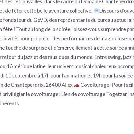
e et des retrouvailles, dans le cadre du Domaine Chanteperdri
 et de fêter cette belle aventure collective.
Discours d’ouve
re fondateur du GeVD, des représentants du bureau actuel ain
la fête ! Tout au long de la soirée, laissez-vous surprendre pa
es invités pour proposer des performances de magie close-up
une touche de surprise et d’émerveillement à cette soirée ann
arrefour du jazz et des musiques du monde. Entre swing, jazz
t ou d’Amérique latine, leur univers musical chaleureux acco
di 10 septembre à 17h pour l’animation et 19h pour la soirée 
n de Chanteperdrix, 26400 Allex
Covoiturage -Pour facil
 privilégier le covoiturage : Lien de covoiturage Togetzer I
adhérents