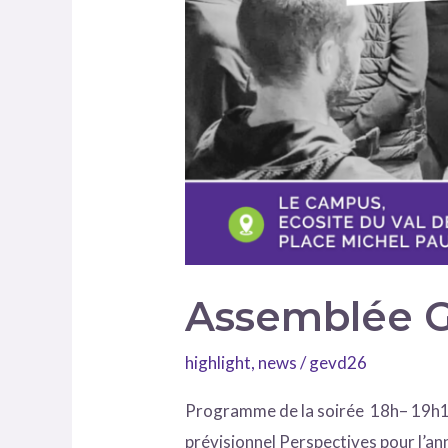
Assemblée G
highlight
,
news
/
gevd26
Programme de la soirée 18h– 19h15 
prévisionnel Perspectives pour l’a