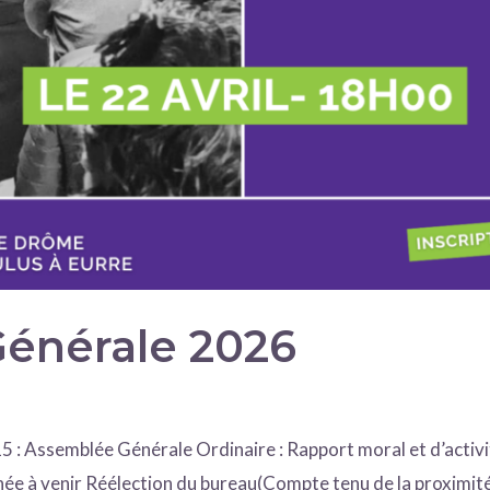
énérale 2026
: Assemblée Générale Ordinaire : Rapport moral et d’activi
nnée à venir Réélection du bureau(Compte tenu de la proximi