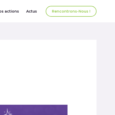
os actions
Actus
Rencontrons-Nous !