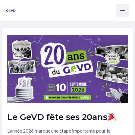
Aller
Mai
au
Men
contenu
Navigation
des
articles
Le GeVD fête ses 20ans
L’année 2026 marque une étape importante pour le