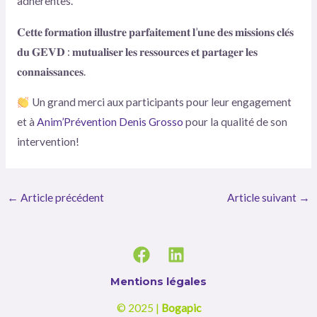
adhérentes.
𝐂𝐞𝐭𝐭𝐞 𝐟𝐨𝐫𝐦𝐚𝐭𝐢𝐨𝐧 𝐢𝐥𝐥𝐮𝐬𝐭𝐫𝐞 𝐩𝐚𝐫𝐟𝐚𝐢𝐭𝐞𝐦𝐞𝐧𝐭 𝐥’𝐮𝐧𝐞 𝐝𝐞𝐬 𝐦𝐢𝐬𝐬𝐢𝐨𝐧𝐬 𝐜𝐥𝐞́𝐬
𝐝𝐮 𝐆𝐄𝐕𝐃 : 𝐦𝐮𝐭𝐮𝐚𝐥𝐢𝐬𝐞𝐫 𝐥𝐞𝐬 𝐫𝐞𝐬𝐬𝐨𝐮𝐫𝐜𝐞𝐬 𝐞𝐭 𝐩𝐚𝐫𝐭𝐚𝐠𝐞𝐫 𝐥𝐞𝐬
𝐜𝐨𝐧𝐧𝐚𝐢𝐬𝐬𝐚𝐧𝐜𝐞𝐬.
Un grand merci aux participants pour leur engagement
et à
Anim’Prévention
Denis Grosso
pour la qualité de son
intervention!
←
Article précédent
Article suivant
→
Mentions légales
© 2025 |
Bogapic