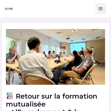
Aller
Mai
au
Men
contenu
Navigation
des
articles
Retour sur la formation
mutualisée