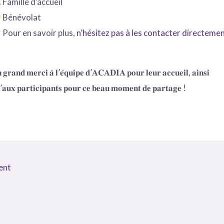
Famille d’accueil
Bénévolat
Pour en savoir plus,
n’hésitez pas à les contacter directeme
 𝐠𝐫𝐚𝐧𝐝 𝐦𝐞𝐫𝐜𝐢 𝐚̀ 𝐥’𝐞́𝐪𝐮𝐢𝐩𝐞 𝐝’𝐀𝐂𝐀𝐃𝐈𝐀 𝐩𝐨𝐮𝐫 𝐥𝐞𝐮𝐫 𝐚𝐜𝐜𝐮𝐞𝐢𝐥, 𝐚𝐢𝐧𝐬𝐢
’𝐚𝐮𝐱 𝐩𝐚𝐫𝐭𝐢𝐜𝐢𝐩𝐚𝐧𝐭𝐬 𝐩𝐨𝐮𝐫 𝐜𝐞 𝐛𝐞𝐚𝐮 𝐦𝐨𝐦𝐞𝐧𝐭 𝐝𝐞 𝐩𝐚𝐫𝐭𝐚𝐠𝐞 !
ent