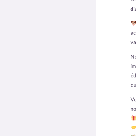
𝐝’
ac
va
No
im
éd
qu
Vo
no