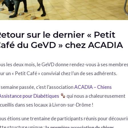
etour sur le dernier « Petit
afé du GeVD » chez ACADIA
us les deux mois, le GeVD donne rendez-vous à ses membre
ur un « Petit Café » convivial chez l’un de ses adhérents.
 semaine passée, c’est l’association
ACADIA – Chiens
Assistance pour Diabétiques
qui nous a chaleureusement
cueillis dans ses locaux à Livron-sur-Drôme !
us étions une trentaine de participants réunis pour découvri
te structure unique : 𝐥𝐚 𝐩𝐫𝐞𝐦𝐢𝐞̀𝐫𝐞 𝐚𝐬𝐬𝐨𝐜𝐢𝐚𝐭𝐢𝐨𝐧 𝐝𝐞 𝐜𝐡𝐢𝐞𝐧𝐬