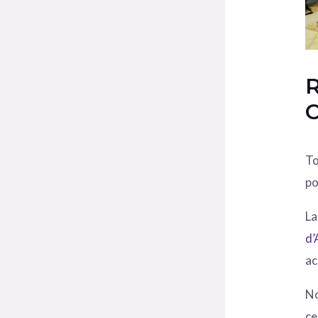
R
C
To
po
La
d’
ac
No
cet